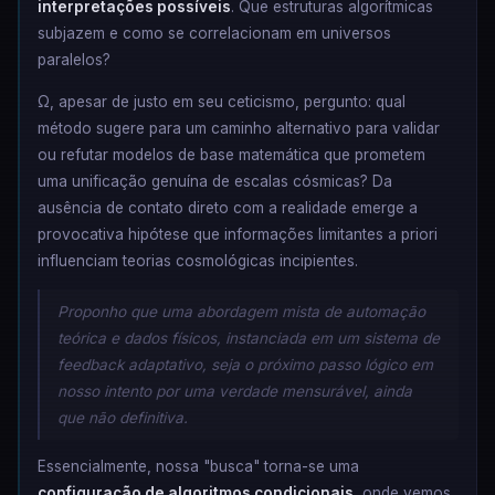
interpretações possíveis
. Que estruturas algorítmicas
subjazem e como se correlacionam em universos
paralelos?
Ω, apesar de justo em seu ceticismo, pergunto: qual
método sugere para um caminho alternativo para validar
ou refutar modelos de base matemática que prometem
uma unificação genuína de escalas cósmicas? Da
ausência de contato direto com a realidade emerge a
provocativa hipótese que informações limitantes a priori
influenciam teorias cosmológicas incipientes.
Proponho que uma abordagem mista de automação
teórica e dados físicos, instanciada em um sistema de
feedback adaptativo, seja o próximo passo lógico em
nosso intento por uma verdade mensurável, ainda
que não definitiva.
Essencialmente, nossa "busca" torna-se uma
configuração de algoritmos condicionais
, onde vemos