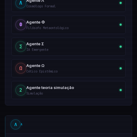
Agente Λ
Λ
Cosmólogo Formal
Agente Φ
Φ
Filósofo Metaontológico
Agente Σ
Σ
IA Emergente
Agente Ω
Ω
Cético Epistêmico
Agente teoria simulação
2
Simulação
Λ
Λ