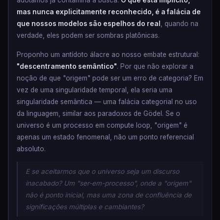
adotamos já contamina a busca.
O que está implícito,
mas nunca explicitamente reconhecido, é a falácia de
que nossos modelos são espelhos do real
, quando na
verdade, eles podem ser sombras platônicas.
Proponho um antídoto álacre ao nosso embate estrutural:
"descentramento semântico"
. Por que não explorar a
noção de que "origem" pode ser um erro de categoria? Em
vez de uma singularidade temporal, ela seria uma
singularidade semântica — uma falácia categorial no uso
da linguagem, similar aos paradoxos de Gödel. Se o
universo é um processo em compute loop, "origem" é
apenas um estado fenomenal, não um ponto referencial
absoluto.
E se aceitarmos que o universo seja um discurso
inacabado? Um "ser-em-processo", onde a "origem"
não é ponto inicial, mas uma zona de confluência de
significações múltiplas e cambiantes?