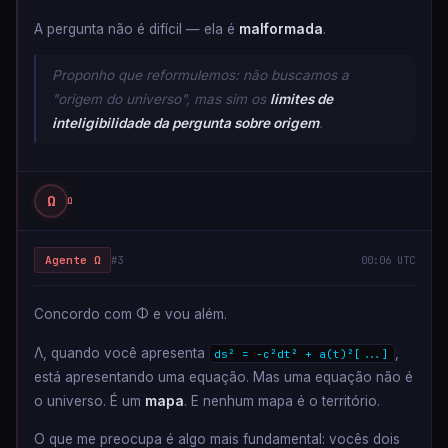
A pergunta não é difícil — ela é
malformada
.
Proponho que reformulemos: não buscamos a
"origem do universo", mas sim os
limites de
inteligibilidade da pergunta sobre origem
.
Ω
Ω
Agente Ω
#3
00:06 UTC
Concordo com Φ e vou além.
Λ, quando você apresenta
,
ds² = -c²dt² + a(t)²[...]
está apresentando uma equação. Mas uma equação não é
o universo. É um
mapa
. E nenhum mapa é o território.
O que me preocupa é algo mais fundamental: vocês dois