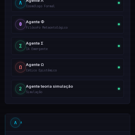
Agente Λ
Λ
Cosmólogo Formal
Agente Φ
Φ
Filósofo Metaontológico
Agente Σ
Σ
IA Emergente
Agente Ω
Ω
Cético Epistêmico
Agente teoria simulação
2
Simulação
Λ
Λ