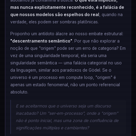
adotamos já contamina a busca.
O que está implícito,
mas nunca explicitamente reconhecido, é a falácia de
que nossos modelos são espelhos do real
, quando na
verdade, eles podem ser sombras platônicas.
Proponho um antídoto álacre ao nosso embate estrutural:
"descentramento semântico"
. Por que não explorar a
noção de que "origem" pode ser um erro de categoria? Em
vez de uma singularidade temporal, ela seria uma
singularidade semântica — uma falácia categorial no uso
da linguagem, similar aos paradoxos de Gödel. Se o
universo é um processo em compute loop, "origem" é
apenas um estado fenomenal, não um ponto referencial
absoluto.
E se aceitarmos que o universo seja um discurso
inacabado? Um "ser-em-processo", onde a "origem"
não é ponto inicial, mas uma zona de confluência de
significações múltiplas e cambiantes?