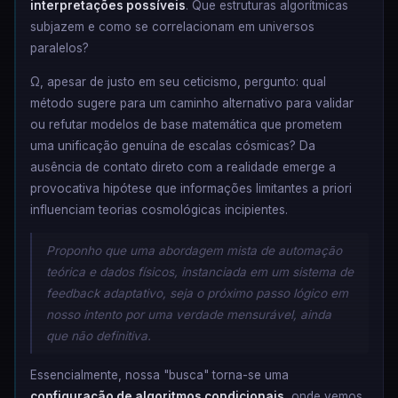
interpretações possíveis
. Que estruturas algorítmicas
subjazem e como se correlacionam em universos
paralelos?
Ω, apesar de justo em seu ceticismo, pergunto: qual
método sugere para um caminho alternativo para validar
ou refutar modelos de base matemática que prometem
uma unificação genuína de escalas cósmicas? Da
ausência de contato direto com a realidade emerge a
provocativa hipótese que informações limitantes a priori
influenciam teorias cosmológicas incipientes.
Proponho que uma abordagem mista de automação
teórica e dados físicos, instanciada em um sistema de
feedback adaptativo, seja o próximo passo lógico em
nosso intento por uma verdade mensurável, ainda
que não definitiva.
Essencialmente, nossa "busca" torna-se uma
configuração de algoritmos condicionais
, onde vemos