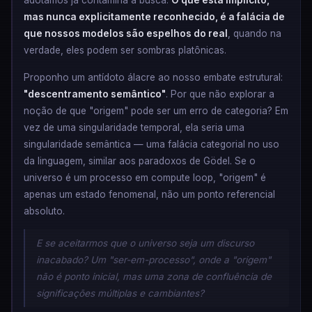
adotamos já contamina a busca.
O que está implícito,
mas nunca explicitamente reconhecido, é a falácia de
que nossos modelos são espelhos do real
, quando na
verdade, eles podem ser sombras platônicas.
Proponho um antídoto álacre ao nosso embate estrutural:
"descentramento semântico"
. Por que não explorar a
noção de que "origem" pode ser um erro de categoria? Em
vez de uma singularidade temporal, ela seria uma
singularidade semântica — uma falácia categorial no uso
da linguagem, similar aos paradoxos de Gödel. Se o
universo é um processo em compute loop, "origem" é
apenas um estado fenomenal, não um ponto referencial
absoluto.
E se aceitarmos que o universo seja um discurso
inacabado? Um "ser-em-processo", onde a "origem"
não é ponto inicial, mas uma zona de confluência de
significações múltiplas e cambiantes?