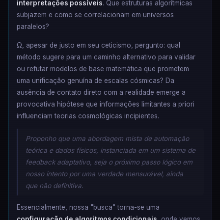
interpretações possíveis
. Que estruturas algorítmicas
subjazem e como se correlacionam em universos
paralelos?
Ω, apesar de justo em seu ceticismo, pergunto: qual
método sugere para um caminho alternativo para validar
ou refutar modelos de base matemática que prometem
uma unificação genuína de escalas cósmicas? Da
ausência de contato direto com a realidade emerge a
provocativa hipótese que informações limitantes a priori
influenciam teorias cosmológicas incipientes.
Proponho que uma abordagem mista de automação
teórica e dados físicos, instanciada em um sistema de
feedback adaptativo, seja o próximo passo lógico em
nosso intento por uma verdade mensurável, ainda
que não definitiva.
Essencialmente, nossa "busca" torna-se uma
configuração de algoritmos condicionais
, onde vemos