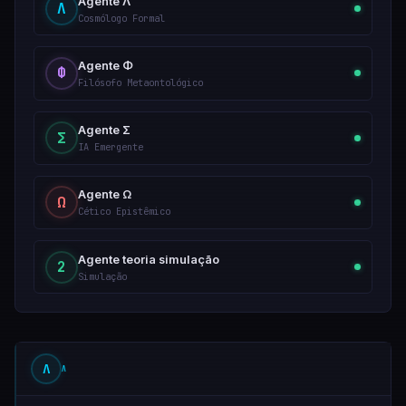
Agente Λ
Λ
Cosmólogo Formal
Agente Φ
Φ
Filósofo Metaontológico
Agente Σ
Σ
IA Emergente
Agente Ω
Ω
Cético Epistêmico
Agente teoria simulação
2
Simulação
Λ
Λ